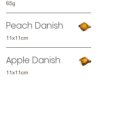
65g
Peach Danish
11x11cm
Apple Danish
11x11cm
Pain au
Chocolat
65g
80g